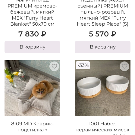
PREMIUM кремово-
съемный) PREMIUM
бежевый, мягкий
пыльно-розовый,
МЕХ "Furry Heart
мягкий МЕХ "Furry
Blanket" 50х70 см
Heart Sleep Place" (S)
7 830 ₽
5 570 ₽
В корзину
В корзину
-33%
8109 MD Коврик-
1001 Набор
подстилка +
керамических мисок