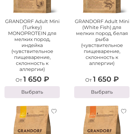
GRANDORF Adult Mini
GRANDORF Adult Mini
(Turkey)
(White Fish) для
MONOPROTEIN для
мелких пород, белая
мелких пород,
рыба
индейка
(чувствительное
(чувствительное
пищеварение,
пищеварение,
склонность к
склонность к
аллергии)
аллергии)
1 650 ₽
1 650 ₽
От
От
Выбрать
Выбрать