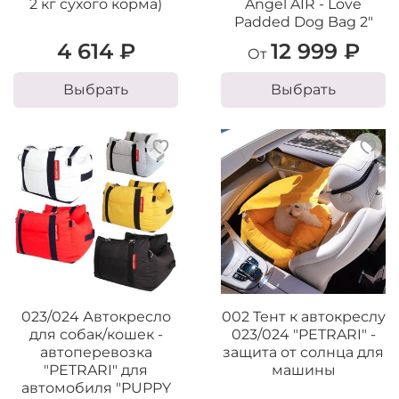
2 кг сухого корма)
Angel AIR - Love
Padded Dog Bag 2"
4 614 ₽
12 999 ₽
От
Выбрать
Выбрать
023/024 Автокресло
002 Тент к автокреслу
для собак/кошек -
023/024 "PETRARI" -
автоперевозка
защита от солнца для
"PETRARI" для
машины
автомобиля "PUPPY