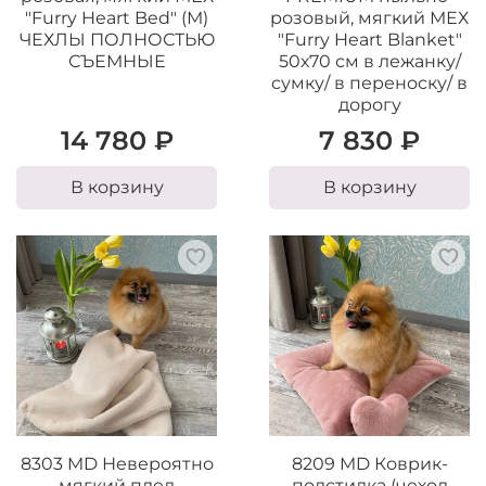
"Furry Heart Bed" (М)
розовый, мягкий МЕХ
ЧЕХЛЫ ПОЛНОСТЬЮ
"Furry Heart Blanket"
СЪЕМНЫЕ
50х70 см в лежанку/
сумку/ в переноску/ в
дорогу
14 780 ₽
7 830 ₽
В корзину
В корзину
8303 MD Невероятно
8209 MD Коврик-
мягкий плед
подстилка (чехол