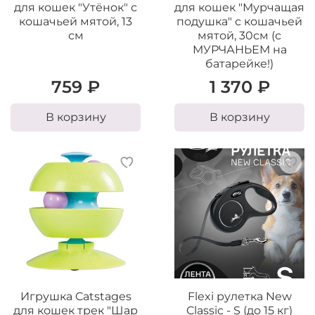
для кошек "Утёнок" с
для кошек "Мурчащая
кошачьей мятой, 13
подушка" с кошачьей
см
мятой, 30см (с
МУРЧАНЬЕМ на
батарейке!)
759 ₽
1 370 ₽
В корзину
В корзину
Игрушка Catstages
Flexi рулетка New
для кошек трек "Шар
Classic - S (до 15 кг)