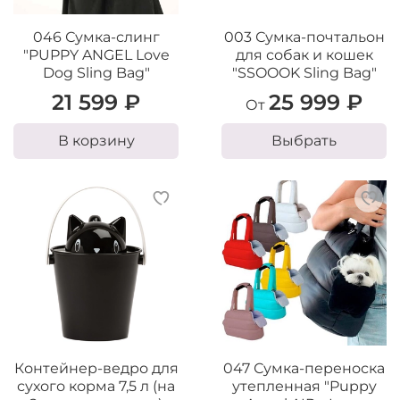
046 Сумка-слинг
003 Сумка-почтальон
"PUPPY ANGEL Love
для собак и кошек
Dog Sling Bag"
"SSOOOK Sling Bag"
21 599 ₽
25 999 ₽
От
В корзину
Выбрать
Контейнер-ведро для
047 Сумка-переноска
сухого корма 7,5 л (на
утепленная "Puppy