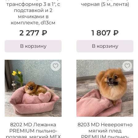
трансформер 3 в 1", с
черная (5 м, лента)
подставкой и 2
мячиками в
комплекте, d13см
2 277 ₽
1 807 ₽
В корзину
В корзину
8202 MD Лежанка
8203 MD Невероятно
PREMIUM пыльно-
мягкий плед
розовая, мягкий МЕХ
PREMIUM пыльно-