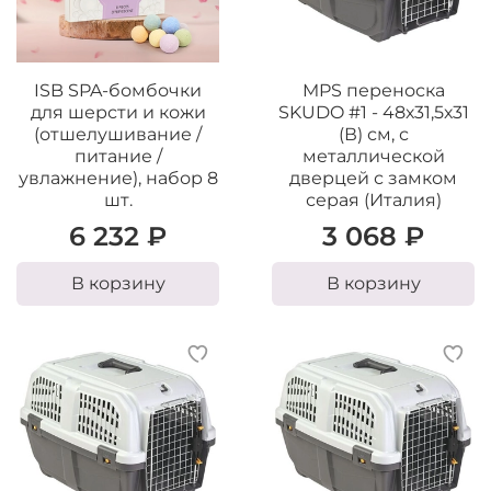
ISB SPA-бомбочки
MPS переноска
для шерсти и кожи
SKUDO #1 - 48х31,5х31
(отшелушивание /
(В) см, с
питание /
металлической
увлажнение), набор 8
дверцей с замком
шт.
серая (Италия)
6 232 ₽
3 068 ₽
В корзину
В корзину