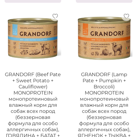
GRANDORF (Beef Pate
GRANDORF (Lamp
+ Sweet Potato +
Pate + Pumpkin +
Cauliflower)
Broccoli)
MONOPROTEIN
MONOPROTEIN
монопротеиновый
монопротеиновый
влажный корм для
влажный корм для
собак всех пород
собак всех пород
(беззерновая
(беззерновая
формула для особо
формула для особо
аллергичных собак),
аллергичных собак),
ГОВЯДИНА + БАТАТ +
ЯГНЕНОК + ТЫКВА +