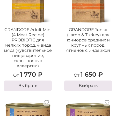
GRANDORF Adult Mini
GRANDORF Junior
(4 Meat Recipe)
(Lamb & Turkey) для
PROBIOTIC для
юниоров средних и
мелких пород, 4 вида
крупных пород,
мяса (чувствительное
ягнёнок с индейкой
пищеварение,
склонность к
аллергии)
1 770 ₽
1 650 ₽
От
От
Выбрать
Выбрать