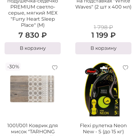
подушечка-седечко
на подставках "White
PREMIUM светло-
Waves" (2 шт х 400 мл)
серые, мягкий МЕХ
"Furry Heart Sleep
Place" (M)
1 798 ₽
7 830 ₽
1 199 ₽
В корзину
В корзину
-30%
1001/001 Коврик для
Flexi рулетка Neon
мисок "TARHONG
New - S (до 15 кг)