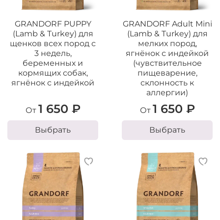
GRANDORF PUPPY
GRANDORF Adult Mini
(Lamb & Turkey) для
(Lamb & Turkey) для
щенков всех пород с
мелких пород,
3 недель,
ягнёнок с индейкой
беременных и
(чувствительное
кормящих собак,
пищеварение,
ягнёнок с индейкой
склонность к
аллергии)
1 650 ₽
1 650 ₽
От
От
Выбрать
Выбрать