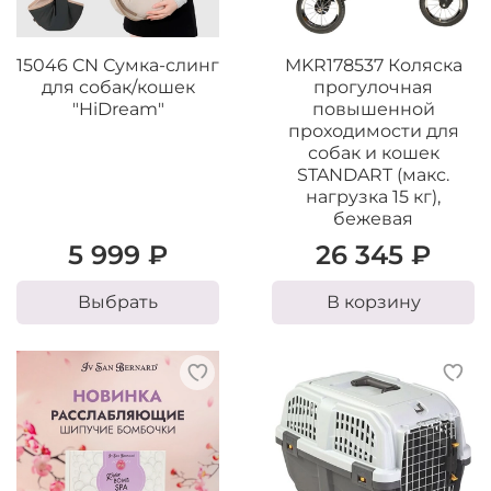
15046 CN Сумка-слинг
MKR178537 Коляска
для собак/кошек
прогулочная
"HiDream"
повышенной
проходимости для
собак и кошек
STANDART (макс.
нагрузка 15 кг),
бежевая
5 999 ₽
26 345 ₽
Выбрать
В корзину