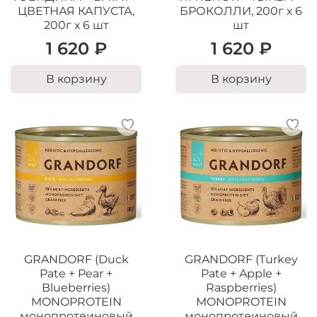
ЦВЕТНАЯ КАПУСТА,
БРОКОЛЛИ, 200г х 6
200г х 6 шт
шт
1 620 ₽
1 620 ₽
В корзину
В корзину
GRANDORF (Duck
GRANDORF (Turkey
Pate + Pear +
Pate + Apple +
Blueberries)
Raspberries)
MONOPROTEIN
MONOPROTEIN
монопротеиновый
монопротеиновый