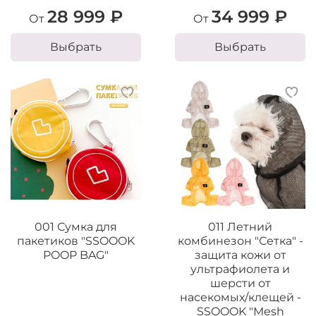
28 999 ₽
34 999 ₽
От
От
Выбрать
Выбрать
001 Сумка для
011 Летний
пакетиков "SSOOOK
комбинезон "Сетка" -
POOP BAG"
защита кожи от
ультрафиолета и
шерсти от
насекомых/клещей -
SSOOOK "Mesh