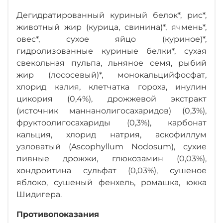
Дегидратированный куриный белок*, рис*,
животный жир (курица, свинина)*, ячмень*,
овес*, сухое яйцо (куриное)*,
гидролизованные куриные белки*, сухая
свекольная пульпа, льняное семя, рыбий
жир (лососевый)*, монокальцийфосфат,
хлорид калия, клетчатка гороха, инулин
цикория (0,4%), дрожжевой экстракт
(источник маннанолигосахаридов) (0,3%),
фруктоолигосахариды (0,3%), карбонат
кальция, хлорид натрия, аскофиллум
узловатый (Ascophyllum Nodosum), сухие
пивные дрожжи, глюкозамин (0,03%),
хондроитина сульфат (0,03%), сушеное
яблоко, сушеный фенхель, ромашка, юкка
Шидигера.
Противопоказания