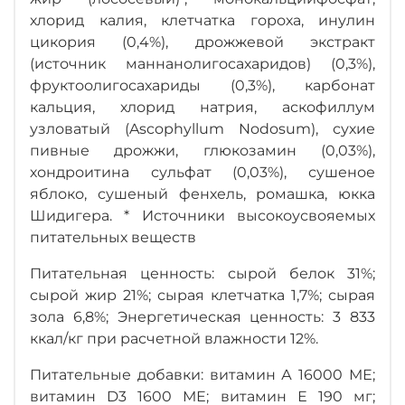
хлорид калия, клетчатка гороха, инулин
цикория (0,4%), дрожжевой экстракт
(источник маннанолигосахаридов) (0,3%),
фруктоолигосахариды (0,3%), карбонат
кальция, хлорид натрия, аскофиллум
узловатый (Ascophyllum Nodosum), сухие
пивные дрожжи, глюкозамин (0,03%),
хондроитина сульфат (0,03%), сушеное
яблоко, сушеный фенхель, ромашка, юкка
Шидигера. * Источники высокоусвояемых
питательных веществ
Питательная ценность: сырой белок 31%;
сырой жир 21%; сырая клетчатка 1,7%; сырая
зола 6,8%; Энергетическая ценность: 3 833
ккал/кг при расчетной влажности 12%.
Питательные добавки: витамин А 16000 МЕ;
витамин D3 1600 МЕ; витамин Е 190 мг;