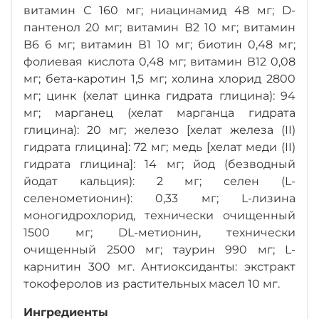
витамин С 160 мг; ниацинамид 48 мг; D-
пантенол 20 мг; витамин В2 10 мг; витамин
B6 6 мг; витамин В1 10 мг; биотин 0,48 мг;
фолиевая кислота 0,48 мг; витамин В12 0,08
мг; бета-каротин 1,5 мг; холина хлорид 2800
мг; цинк (хелат цинка гидрата глицина): 94
мг; марганец (хелат марганца гидрата
глицина): 20 мг; железо [хелат железа (II)
гидрата глицина]: 72 мг; медь [хелат меди (II)
гидрата глицина]: 14 мг; йод (безводный
йодат кальция): 2 мг; селен (L-
селенометионин): 0,33 мг; L-лизина
моногидрохлорид, технически очищенный
1500 мг; DL-метионин, технически
очищенный 2500 мг; таурин 990 мг; L-
карнитин 300 мг. Антиоксиданты: экстракт
токоферолов из растительных масел 10 мг.
Ингредиенты