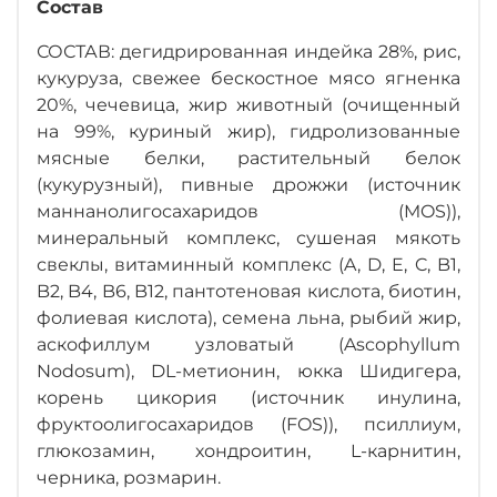
Состав
СОСТАВ: дегидрированная индейка 28%, рис,
кукуруза, свежее бескостное мясо ягненка
20%, чечевица, жир животный (очищенный
на 99%, куриный жир), гидролизованные
мясные белки, растительный белок
(кукурузный), пивные дрожжи (источник
маннанолигосахаридов (MOS)),
минеральный комплекс, сушеная мякоть
свеклы, витаминный комплекс (A, D, E, C, B1,
B2, B4, B6, B12, пантотеновая кислота, биотин,
фолиевая кислота), семена льна, рыбий жир,
аскофиллум узловатый (Ascophyllum
Nodosum), DL-метионин, юкка Шидигера,
корень цикория (источник инулина,
фруктоолигосахаридов (FOS)), псиллиум,
глюкозамин, хондроитин, L-карнитин,
черника, розмарин.