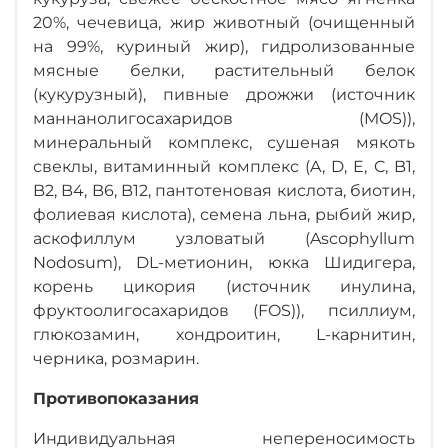
20%, чечевица, жир животный (очищенный
на 99%, куриный жир), гидролизованные
мясные белки, растительный белок
(кукурузный), пивные дрожжи (источник
маннанолигосахаридов (MOS)),
минеральный комплекс, сушеная мякоть
свеклы, витаминный комплекс (A, D, E, C, B1,
B2, B4, B6, B12, пантотеновая кислота, биотин,
фолиевая кислота), семена льна, рыбий жир,
аскофиллум узловатый (Ascophyllum
Nodosum), DL-метионин, юкка Шидигера,
корень цикория (источник инулина,
фруктоолигосахаридов (FOS)), псиллиум,
глюкозамин, хондроитин, L-карнитин,
черника, розмарин.
Противопоказания
Индивидуальная непереносимость