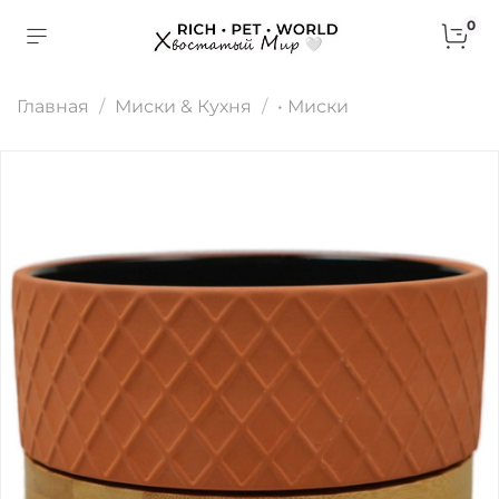
0
Главная
Миски & Кухня
• Миски