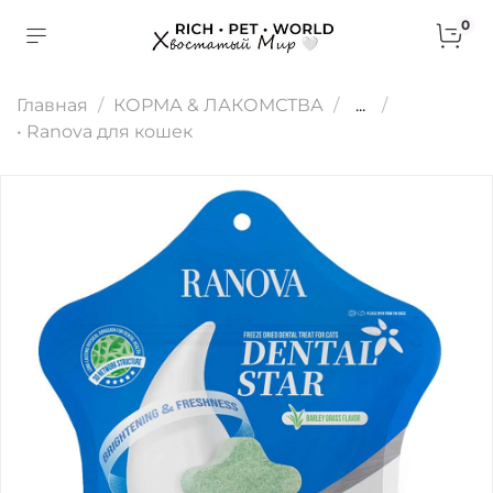
0
Главная
КОРМА & ЛАКОМСТВА
...
• Ranova для кошек