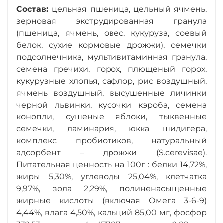
Состав:
цельная пшеница, цельный ячмень,
зерновая экструдированная гранула
(пшеница, ячмень, овес, кукуруза, соевый
белок, сухие кормовые дрожжи), семечки
подсолнечника, мультивитаминная гранула,
семена гречихи, горох, плющеный горох,
кукурузные хлопья, сафлор, рис воздушный,
ячмень воздушный, высушенные личинки
черной львинки, кусочки кэроба, семена
конопли, сушеные яблоки, тыквенные
семечки, ламинария, юкка шидигера,
комплекс пробиотиков, натуральный
адсорбент – дрожжи (S.cerevisae).
Питательная ценность на 100г : белки 14,72%,
жиры 5,30%, углеводы 25,04%, клетчатка
9,97%, зола 2,29%, полиненасыщенные
жирные кислоты (включая Омега 3-6-9)
4,44%, влага 4,50%, кальций 85,00 мг, фосфор