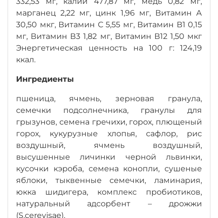
332,53 мг, калий 477,87 мг, медь 0,82 мг,
марганец 2,22 мг, цинк 1,96 мг, Витамин А
30,50 мкг, Витамин С 5,55 мг, Витамин В1 0,15
мг, Витамин В3 1,82 мг, Витамин В12 1,50 мкг
Энергетическая ценность на 100 г: 124,19
ккал.
Ингредиенты
пшеница, ячмень, зерновая гранула,
семечки подсолнечника, гранулы для
грызунов, семена гречихи, горох, плющеный
горох, кукурузные хлопья, сафлор, рис
воздушный, ячмень воздушный,
высушенные личинки черной львинки,
кусочки кэроба, семена конопли, сушеные
яблоки, тыквенные семечки, ламинария,
юкка шидигера, комплекс пробиотиков,
натуральный адсорбент – дрожжи
(S.cerevisae).