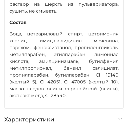
раствор на шерсть из пульверизатора,
сушить, не смывать.
Состав
Вода, цетеариловый спирт, цетримония
хлорид, имидазолидинил мочевина,
парфюм, феноксиэтанол, пропиленгликоль,
метилпарабен, этилпарабен, лимонная
кислота, амилциннамаль, бутилфенил
метилпропионал, бензил салицилат,
пропилпарабен, бутилпарабен, СІ 19140
(желтый 5), CI 42051, СІ 47005 (желтый 10),
масло плодов оливы европейской (оливы),
экстракт мёда, СІ 28440.
Характеристики