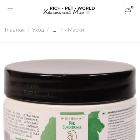
0
Главная
Уход
...
• Маски