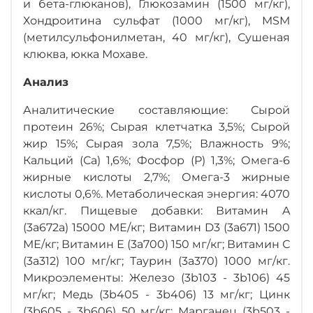
и бета-глюканов), Глюкозамин (1500 мг/кг),
Хондроитина сульфат (1000 мг/кг), MSM
(метилсульфонилметан, 40 мг/кг), Сушеная
клюква, юкка Мохаве.
Анализ
Аналитические составляющие: Сырой
протеин 26%; Сырая клетчатка 3,5%; Сырой
жир 15%; Сырая зола 7,5%; Влажность 9%;
Кальций (Са) 1,6%; Фосфор (P) 1,3%; Омега-6
жирные кислоты 2,7%; Омега-3 жирные
кислоты 0,6%. Метаболическая энергия: 4070
ккал/кг. Пищевые добавки: Витамин A
(3a672a) 15000 МЕ/кг; Витамин D3 (3а671) 1500
МЕ/кг; Витамин Е (3а700) 150 мг/кг; Витамин С
(3а312) 100 мг/кг; Таурин (3a370) 1000 мг/кг.
Микроэлементы: Железо (3b103 - 3b106) 45
мг/кг; Медь (3b405 - 3b406) 13 мг/кг; Цинк
(3b605 - 3b606) 50 мг/кг; Марганец (3b503 -