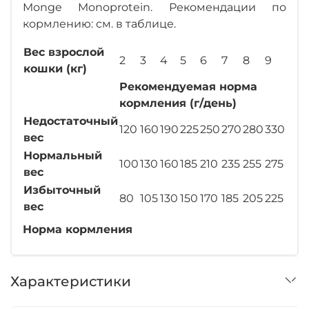
Monge Monoprotein. Рекомендации по
кормлению: см. в таблице.
Вес взрослой
2
3
4
5
6
7
8
9
10
кошки (кг)
Рекомендуемая норма
кормления (г/день)
Недостаточный
120
160
190
225
250
270
280
330
360
вес
Нормальный
100
130
160
185
210
235
255
275
295
вес
Избыточный
80
105
130
150
170
185
205
225
240
вес
Норма кормления
Характеристики