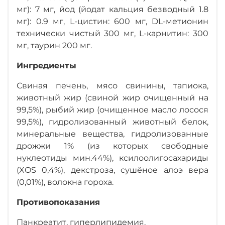
мг): 7 мг, йод (йодат кальция безводный 1.8
мг): 0.9 мг, L-цистин: 600 мг, DL-метионин
технически чистый 300 мг, L-карнитин: 300
мг, таурин 200 мг.
Ингредиенты
Свиная печень, мясо свинины, тапиока,
животный жир (свиной жир очищенный на
99,5%), рыбий жир (очищенное масло лосося
99,5%), гидролизованный животный белок,
минеральные вещества, гидролизованные
дрожжи 1% (из которых свободные
нуклеотиды мин.44%), ксилоолигосахариды
(XOS 0,4%), декстроза, сушёное алоэ вера
(0,01%), волокна гороха.
Противопоказания
Панкреатит, гиперлипидемия.