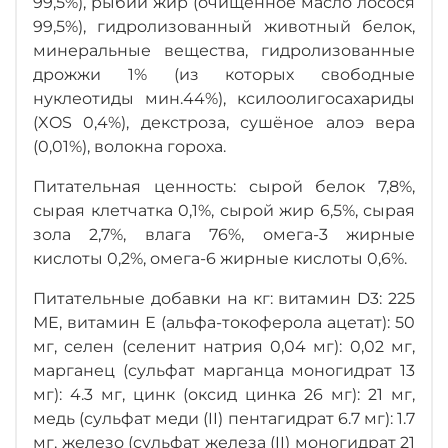
99,5%), рыбий жир (очищенное масло лосося
99,5%), гидролизованный животный белок,
минеральные вещества, гидролизованные
дрожжи 1% (из которых свободные
нуклеотиды мин.44%), ксилоолигосахариды
(XOS 0,4%), декстроза, сушёное алоэ вера
(0,01%), волокна гороха.
Питательная ценность: сырой белок 7,8%,
сырая клетчатка 0,1%, сырой жир 6,5%, сырая
зола 2,7%, влага 76%, омега-3 жирные
кислоты 0,2%, омега-6 жирные кислоты 0,6%.
Питательные добавки на кг: витамин D3: 225
МЕ, витамин Е (альфа-токоферола ацетат): 50
мг, селен (селенит натрия 0,04 мг): 0,02 мг,
марганец (сульфат марганца моногидрат 13
мг): 4.3 мг, цинк (оксид цинка 26 мг): 21 мг,
медь (сульфат меди (II) пентагидрат 6.7 мг): 1.7
мг, железо (сульфат железа (II) моногидрат 21