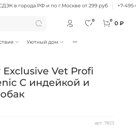
ДЭК в города РФ и по г.Москве от 299 руб
+7-495
0
0
0 ₽
ствия
Уютный дом
 Exclusive Vet Profi
enic С индейкой и
собак
арт.
7823