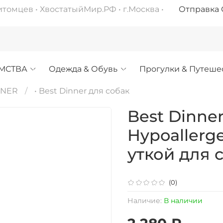
омцев • ХвостатыйМир.РФ • г.Москва •
Отправка С
МСТВА
Одежда & Обувь
Прогулки & Путеше
NNER
• Best Dinner для собак
Best Dinner
Hypoallerg
уткой для 
(0)
Наличие:
В наличии