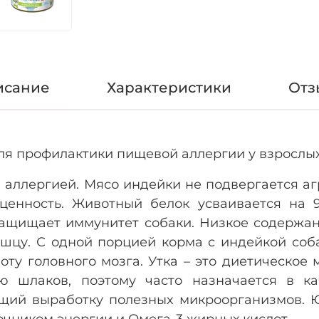
исание
Характеристики
Отз
я профилактики пищевой аллергии у взрослых
 аллергией. Мясо индейки не подвергается а
ценность. Животный белок усваивается на 9
ащищает иммунитет собаки. Низкое содержан
шцу. С одной порцией корма с индейкой со
оту головного мозга. Утка – это диетическое 
ю шлаков, поэтому часто назначается в к
щий выработку полезных микроорганизмов. 
очником энергии и Омега-3 жирных кислот.