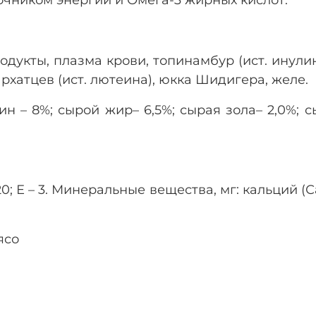
одукты, плазма крови, топинамбур (ист. инули
рхатцев (ист. лютеина), юкка Шидигера, желе.
 – 8%; сырой жир– 6,5%; сырая зола– 2,0%; сы
0; Е – 3. Минеральные вещества, мг: кальций (Са) 
ясо