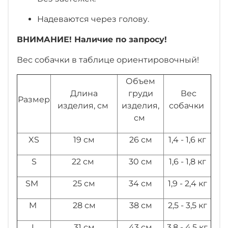
Надеваются через голову.
ВНИМАНИЕ! Наличие по запросу!
Вес собачки в таблице ориентировочный!
Объем
Длина
груди
Вес
Размер
изделия, см
изделия,
собачки
см
XS
19 см
26 см
1,4 - 1,6 кг
S
22 см
30 см
1,6 - 1,8 кг
SM
25 см
34 см
1,9 - 2,4 кг
M
28 см
38 см
2,5 - 3,5 кг
L
31 см
43 см
3,8 - 4,5 кг