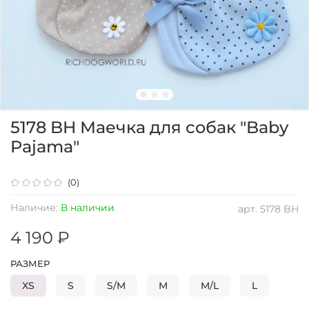
5178 BH Маечка для собак "Baby
Pajama"
(0)
Наличие:
В наличии
арт.
5178 BH
4 190 ₽
РАЗМЕР
XS
S
S/M
M
M/L
L