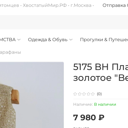
омцев • ХвостатыйМир.РФ • г.Москва •
Отправка С
МСТВА
Одежда & Обувь
Прогулки & Путеше
сарафаны
5175 BH Пл
золотое "Be
(0)
Наличие:
В наличии
7 980 ₽