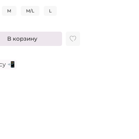
M
M/L
L
В корзину
су 📲