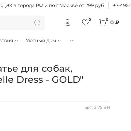
ДЭК в города РФ и по г.Москве от 299 руб
+7-495
0
0
0 ₽
ствия
Уютный дом
атье для собак,
lle Dress - GOLD"
арт.
5175 BH