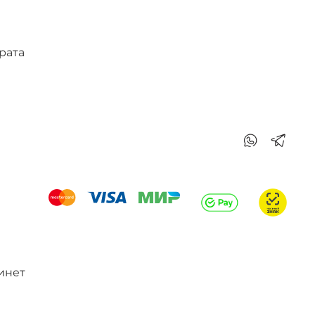
рата
инет