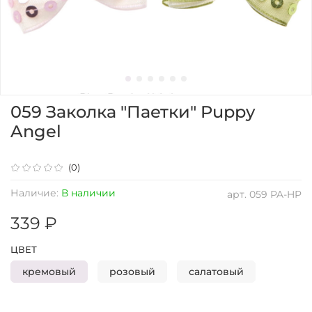
059 Заколка "Паетки" Puppy
Angel
(0)
Наличие:
В наличии
арт.
059 PA-HP
339 ₽
ЦВЕТ
кремовый
розовый
салатовый